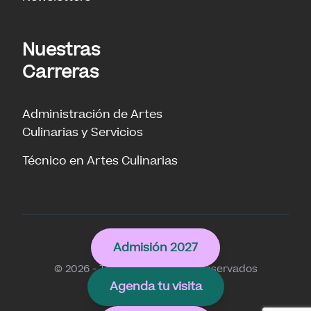
Nuestras
Carreras
Administración de Artes
Culinarias y Servicios
Técnico en Artes Culinarias
Culinary
Admisión 2027
© 2026 - Todos los derechos reservados
Agenda tu visita