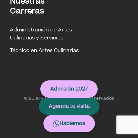
Nuestras
Carreras
Administración de Artes
Culinarias y Servicios
Técnico en Artes Culinarias
Culinary
Admisión 2027
© 2026 - Todos los derechos reservados
Agenda tu visita
Hablemos