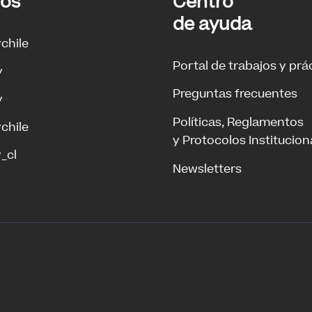
ros
Centro
de ayuda
ychile
Portal de trabajos y prá
y
Preguntas frecuentes
y
Políticas, Reglamentos
ychile
y Protocolos Institucion
_cl
Newsletters