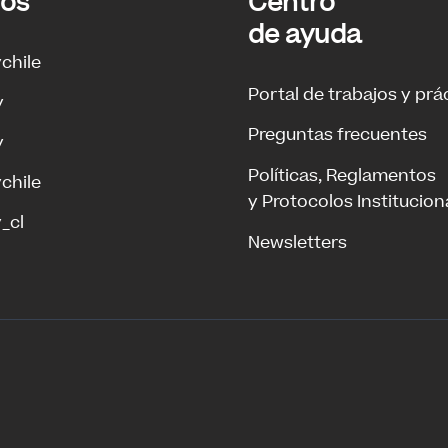
ros
Centro
de ayuda
ychile
Portal de trabajos y prá
y
Preguntas frecuentes
y
Políticas, Reglamentos
ychile
y Protocolos Institucion
_cl
Newsletters