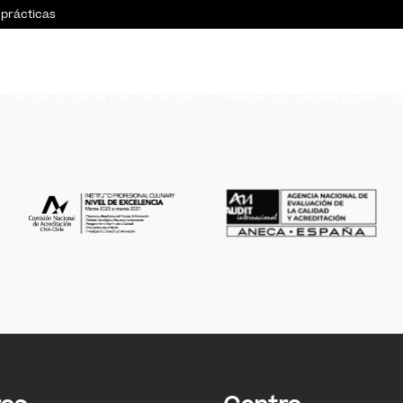
 prácticas
Inicio
Conócenos
Admisión
Nuestras Carreras
Vincu