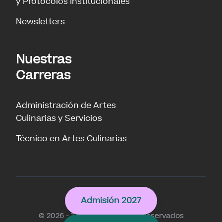
y Protocolos Institucionales
Newsletters
Nuestras
Carreras
Administración de Artes
Culinarias y Servicios
Técnico en Artes Culinarias
Culinary
Admisión 2027
© 2026 - Todos los derechos reservados