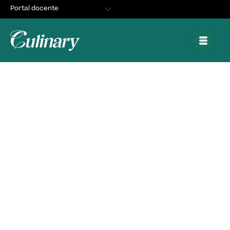
Portal docente
Egresados
Asuntos Estudiantiles
Portal de trabajo y prácticas
Webinar Culinary:
Hacia un Consumo
Responsable de Vinos