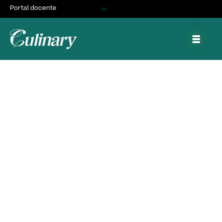
Portal docente
Egresados
Asuntos Estudiantiles
Portal de trabajo y prácticas
Una variada y
entretenida actividad
realizó Culinary para
dar inicio al año
académico