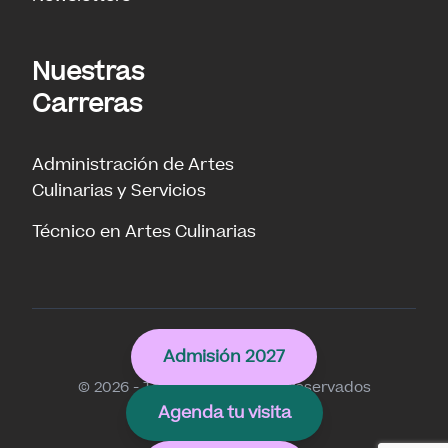
Nuestras
Carreras
Administración de Artes
Culinarias y Servicios
Técnico en Artes Culinarias
Culinary
Admisión 2027
© 2026 - Todos los derechos reservados
Agenda tu visita