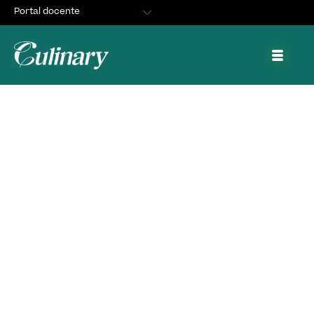
Portal docente
Egresados
Asuntos Estudiantiles
Portal de trabajo y prácticas
Ricardo Gabriel
LLancamán Yévenes