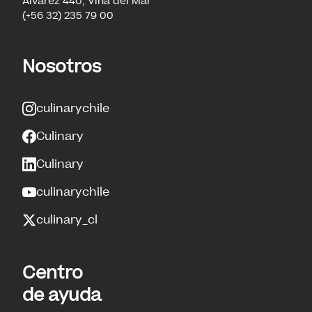
Álvarez 440, Viña del Mar
(+56 32) 235 79 00
Nosotros
culinarychile
Culinary
Culinary
culinarychile
culinary_cl
Centro
de ayuda