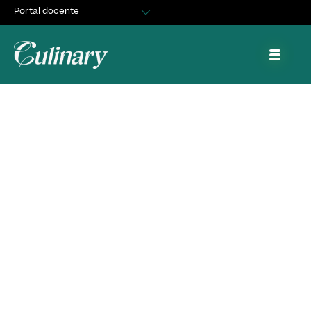
Portal docente
Egresados
Asuntos Estudiantiles
Portal de trabajo y prácticas
Premian a jóvenes
seguidores de la
cocina coreana