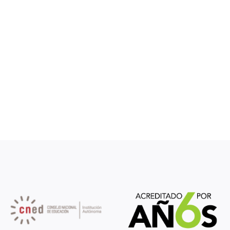
de ‪Aperitivos Mizos!