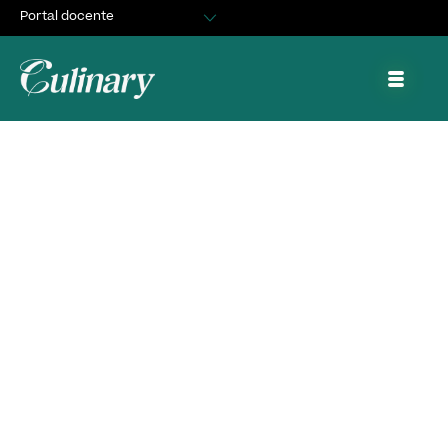
Portal docente
Egresados
Asuntos Estudiantiles
Portal de trabajo y prácticas
¡Felicitaciones a
Javiera Cabrera y
Benjamín Aylwin
porque son los
creadores de las 2
mejores recetas