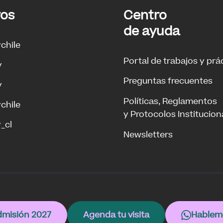
ros
Centro
de ayuda
ychile
Portal de trabajos y prá
y
Preguntas frecuentes
y
Políticas, Reglamentos
ychile
y Protocolos Institucion
_cl
Newsletters
misión 2027
Agenda tu visita
Hablem