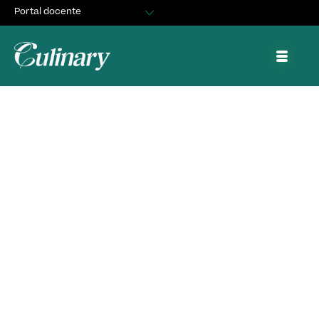
Portal docente
Egresados
Asuntos Estudiantiles
Portal de trabajo y prácticas
¡Histórico! Chile
clasificó por primera
vez al Mundial de
Pastelería