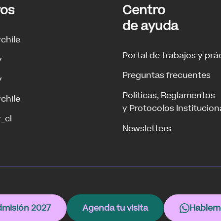
ros
Centro
de ayuda
ychile
Portal de trabajos y prá
y
Preguntas frecuentes
y
Políticas, Reglamentos
ychile
y Protocolos Institucion
_cl
Newsletters
misión 2027
Agenda tu visita
Hablem