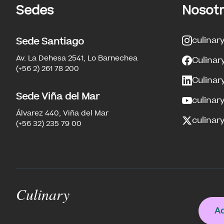
Sedes
Nosot
culinar
Sede Santiago
Av. La Dehesa 2541, Lo Barnechea
Culinar
(+56 2) 261 78 200
Culinar
Sede Viña del Mar
culinar
Álvarez 440, Viña del Mar
culinary
(+56 32) 235 79 00
Culinary
Ad