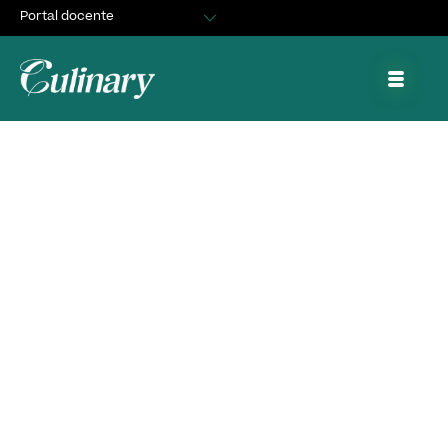
Portal docente
Egresados
Asuntos Estudiantiles
Portal de trabajo y prácticas
Gran inauguración del
Taller de Restaurante
de los alumnos de
Artes Culinarias en
nuestro nuevo
campus Nueva La