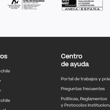
ros
Centro
de ayuda
ychile
Portal de trabajos y prá
y
Preguntas frecuentes
y
Políticas, Reglamentos
ychile
y Protocolos Institucion