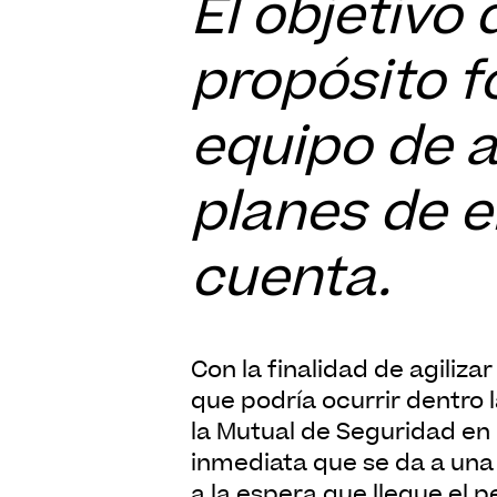
El objetivo
propósito f
equipo de a
planes de e
cuenta.
Con la finalidad de agilizar la respuesta en relación con algún accidente o posible emergencia
que podría ocurrir dentro 
la Mutual de Seguridad en r
inmediata que se da a una
a la espera que llegue el p