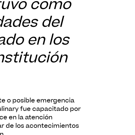
 tuvo como
dades del
ado en los
nstitución
ulinary fue capacitado por
uce en la atención
ar de los acontecimientos
n.