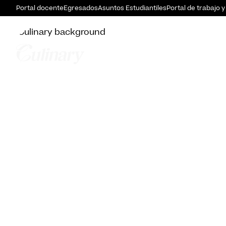
Portal docente
Egresados
Asuntos Estudiantiles
Portal de trabajo y
Equipo académ
primeros auxil