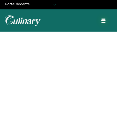
Portal docente
Egresados
Asuntos Estudiantiles
Portal de trabajo y prácticas
Joaquín y Andro en El
Discípulo del Chef