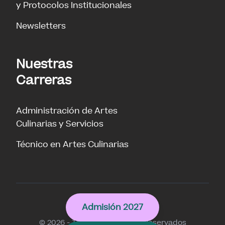
y Protocolos Institucionales
Newsletters
Nuestras
Carreras
Administración de Artes
Culinarias y Servicios
Técnico en Artes Culinarias
Culinary
Admisión 2027
© 2026 - Todos los derechos reservados