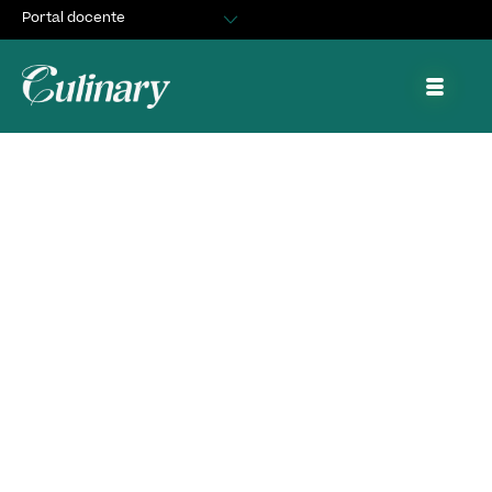
Portal docente
Egresados
Asuntos Estudiantiles
Portal de trabajo y prácticas
EL APORTE DEL
SECTOR PRIVADO A
LA PROYECCIÓN DE
LA EDUCACIÓN TP