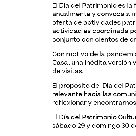
El Día del Patrimonio es la fiesta cultural más importante del país. Desde el año 1999, se celebra
anualmente y convoca a mi
oferta de actividades pat
actividad es coordinada por
conjunto con cientos de or
Con motivo de la pandemia por el COVID 19, el año pasado se impulsó el Día del Patrimonio En
Casa, una inédita versión v
de visitas.
El propósito del Día del Patrimonio Cultural para este año 2021 es continuar con una tradición
relevante hacia las comuni
reflexionar y encontrarnos
El Día del Patrimonio Cultural 2021 se realizará el último fin de semana de mayo, los viernes 28,
sábado 29 y domingo 30 d