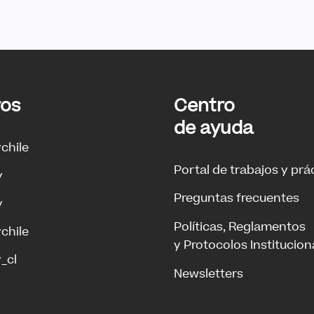
ros
Centro
de ayuda
ychile
Portal de trabajos y prá
y
Preguntas frecuentes
y
Políticas, Reglamentos
ychile
y Protocolos Institucion
_cl
Newsletters