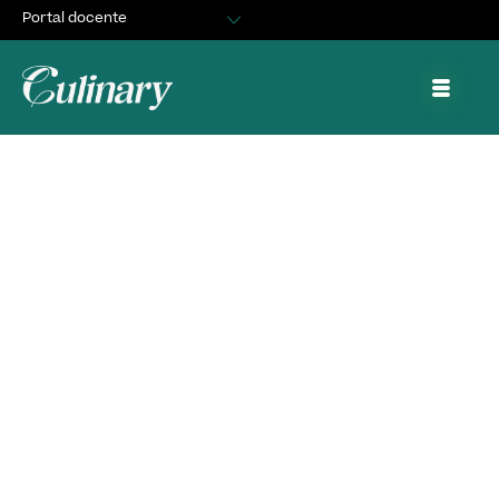
Portal docente
Egresados
Asuntos Estudiantiles
Portal de trabajo y prácticas
Culinary Fail Talks: “El
Fracaso como
Oportunidad”