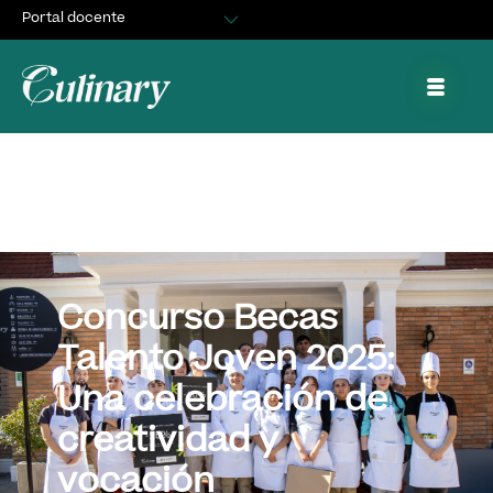
Portal docente
Egresados
Asuntos Estudiantiles
Portal de trabajo y prácticas
Concurso Becas
Talento Joven 2025:
Una celebración de
creatividad y
vocación