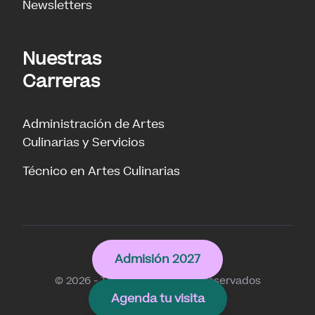
Newsletters
Nuestras
Carreras
Administración de Artes
Culinarias y Servicios
Técnico en Artes Culinarias
Culinary
Admisión 2027
© 2026 - Todos los derechos reservados
Agenda tu visita