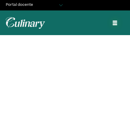
Portal docente
Egresados
Asuntos Estudiantiles
Portal de trabajo y prácticas
Así fue el II Ciclo de
Emprendimiento de
Culinary