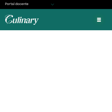
Portal docente
Egresados
Asuntos Estudiantiles
Portal de trabajo y prácticas
Antonio Moreno, ex
Alumno Culinary, es
portada en revista
Chef & Hotel