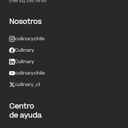
(+56 32) 235 79 00
Nosotros
culinarychile
Culinary
Culinary
culinarychile
culinary_cl
Centro
de ayuda