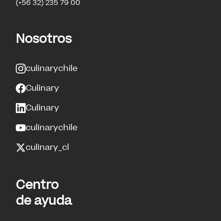
(+56 32) 235 79 00
Nosotros
culinarychile
Culinary
Culinary
culinarychile
culinary_cl
Centro
de ayuda