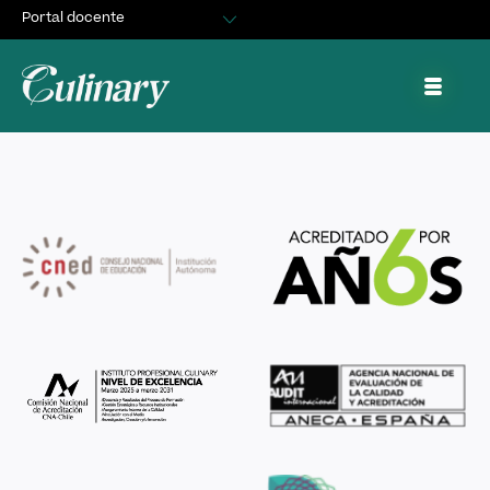
Portal docente
Egresados
SWEET DANA
Asuntos Estudiantiles
Portal de trabajo y prácticas
Diciembre 17, 2024
By
cquiroz