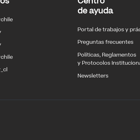
ros
Centro
de ayuda
ychile
Portal de trabajos y prá
y
Preguntas frecuentes
y
Políticas, Reglamentos
ychile
y Protocolos Institucion
_cl
Newsletters