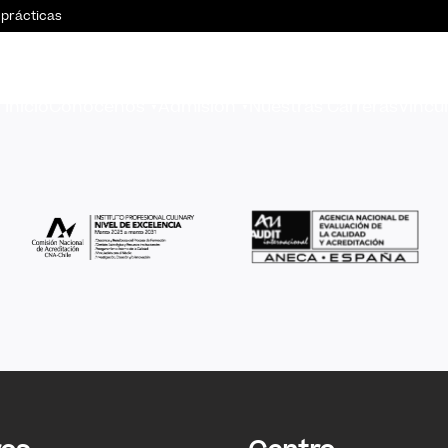
 prácticas
Inicio
Conócenos
Admisión
Nuestras Carreras
Vincu