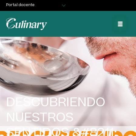
Portal docente
Egresados
Asuntos Estudiantiles
Portal de trabajo y prácticas
DESCUBRIENDO
NUESTROS
SENTIDOS &#8211;