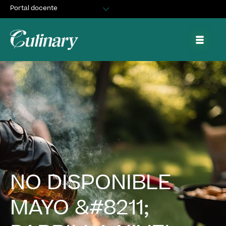
Portal docente
Egresados
Asuntos Estudiantiles
Portal de trabajo y prácticas
NO DISPONIBLE
MAYO &#8211;