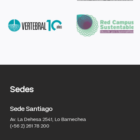
regiones deberán realizar el pegado de
sello, a partir del mes de abril 2022 en los
puntos u oficinas TNE.
Requisitos para Revalidar TNE:
Poseer físicamente tu TNE emitida a
partir del año 2015 o en años posteriores
de cualquier Institución de Educación
Superior y que se encuentre en buenas
condiciones.
Estar matriculado en Culinary.
Pagar el valor de revalidación $1.100.
Sedes
Sede Santiago
Av. La Dehesa 2541, Lo Barnechea
(+56 2) 261 78 200