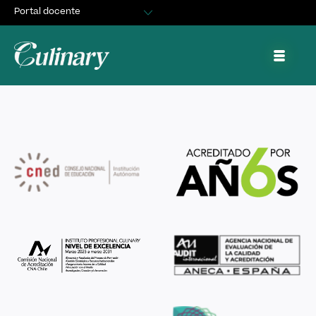
Portal docente
Egresados
Clase demostrativa de Sushi – Santiago
Asuntos Estudiantiles
Portal de trabajo y prácticas
Septiembre 12, 2024
By
cquiroz