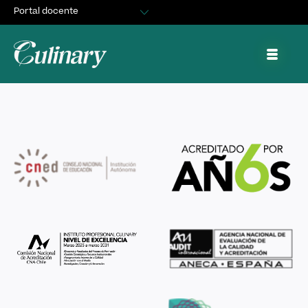
Portal docente
Egresados
Celebra a tu papá al estilo Culinary
Asuntos Estudiantiles
Portal de trabajo y prácticas
Junio 8, 2022
By
cquiroz