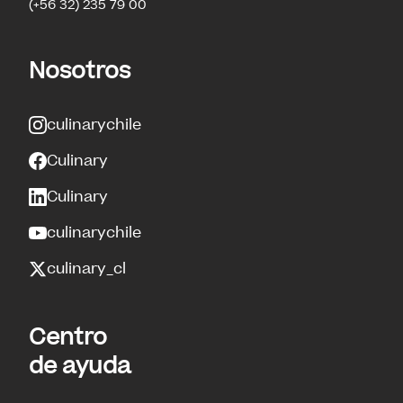
(+56 32) 235 79 00
Nosotros
culinarychile
Culinary
Culinary
culinarychile
culinary_cl
Centro
de ayuda