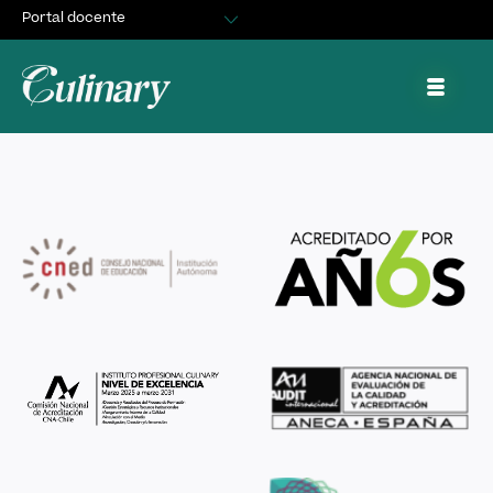
Portal docente
Egresados
Catalina Braun Salinas
Asuntos Estudiantiles
Portal de trabajo y prácticas
Noviembre 30, 2021
By
cquiroz