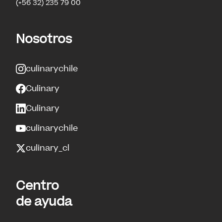
(+56 32) 235 79 00
Nosotros
culinarychile
Culinary
Culinary
culinarychile
culinary_cl
Centro
de ayuda